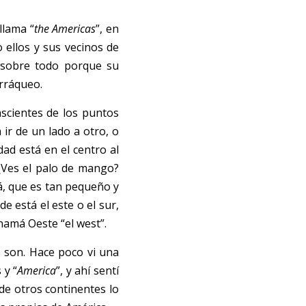
llama “
the Americas
”, en 
o ellos y sus vecinos de 
 sobre todo porque su 
rráqueo.  
cientes de los puntos 
ir de un lado a otro, o 
d está en el centro al 
¿Ves el palo de mango? 
, que es tan pequeño y 
está el este o el sur, 
amá Oeste “el west”.  
 son. Hace poco vi una 
 y “
America
”, y ahí sentí 
e otros continentes lo 