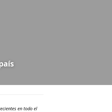
país
cientes en todo el 