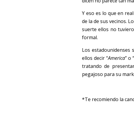
dicen no parece tan ma
Y eso es lo que en real
de la de sus vecinos. 
suerte ellos no tuvier
formal. 
Los est
a
dounidenses so
ellos decir “
America
” o 
tratando de presenta
pegajoso para su market
*Te rec
o
miendo la canc