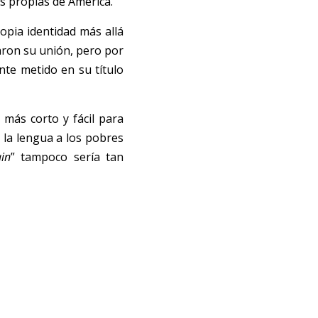
s propias de América.
opia identidad más allá 
ron su unión, pero por 
te metido en su título 
más corto y fácil para 
 la lengua a los pobres 
in
” tampoco sería tan 
 