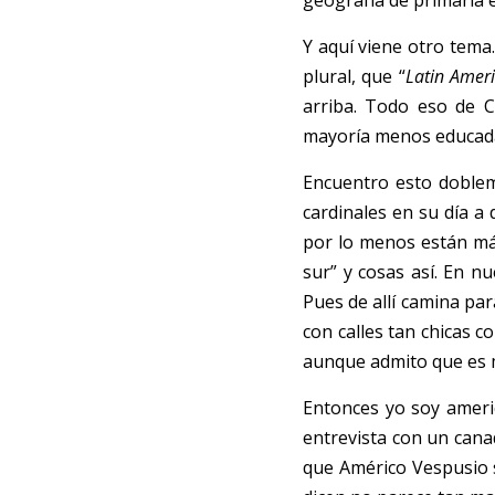
geografía de primaria es
Y a
q
uí viene otro tema.
plural, que “
Lati
n
 Amer
arriba. Todo eso de C
mayoría menos educada 
Enc
u
entro esto doblem
cardinales en su día a 
por lo menos están más
sur” y cosas así. En n
Pues de allí camina pa
con calles tan chicas 
aunque admito que es m
Ento
n
ces yo soy ameri
entrevista con un canad
que Américo Vespusio s