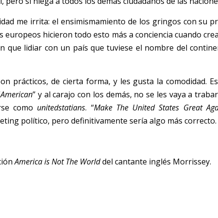
l, pero sí niega a todos los demás ciudadanos de las nacione
idad me irrita: el ensimismamiento de los gringos con su pr
Los europeos hicieron todo esto más a conciencia cuando crea
on que lidiar con un país que tuviese el nombre del continen
n prácticos, de cierta forma, y les gusta la comodidad. Es 
“
American
” y al carajo con los demás, no se les vaya a trabar
rse como 
unitedsta
t
ians
. “
Make The United States Great Aga
ing político, pero definitivamente sería algo más correcto.
ión 
America is
Not The World
 del cantan
t
e inglés Morrissey. 