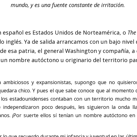
mundo, y es una fuente constante de irritación.
 español es Estados Unidos de Norteamérica, o
The 
o inglés. Ya de salida arrancamos con un bajo nivel 
de esa patria, el general Washington y compañía, a q
un nombre autóctono u originario del territorio para
 ambiciosos y expansionistas, supongo que no quisieron 
quedara chico. Y pues el que sabe conoce que al momento d
 los estadounidenses contaban con un territorio mucho me
e independizaron poco después, les siguieron la onda l
nos. ¡Por suerte ellos sí tenían un nombre autóctono en 
lo que recuerdo durante mi infancia y juventud en las última