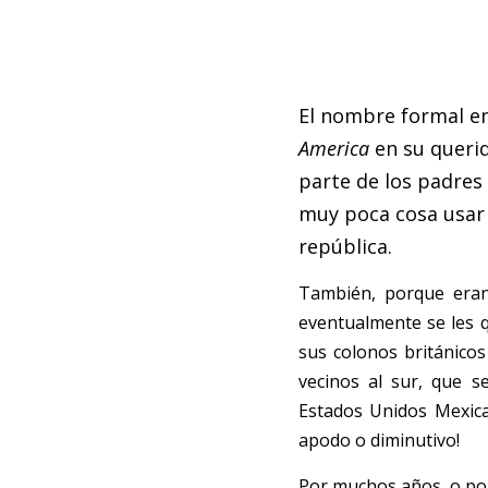
El nombre formal en
America
en su querid
parte de los padres 
muy poca cosa usar 
república.
También, porque eran
eventualmente se les 
sus colonos británicos
vecinos al sur, que s
Estados Unidos Mexica
apodo o diminutivo! 
Por muchos años, o por 