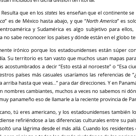
tán incluidos en dicha división territorial. 
 Resulta que en los 
state
s
 les e
n
señan que el continente se 
ica
” es de México hasta abajo, y que “
North America
” es sol
entroamérica y Sudamérica es algo subjetivo para ellos,
no sabe reconocer los países y dónde están en el globo te
ente irónico porque los estadounidenses están súper cons
día. Su territorio es tan vasto que muchos usan mapas para 
 acostumbrados a decir “Esto está al noroeste” o “Esa ciuda
uestros países más casuales usaríamos las referencias de “
ra arriba hasta que veas…” para dar direcciones. Y en Panamá
con nombres cambiantes, muchos a veces no sabemos ni dónde 
uy panameño eso de llamarle a la reciente provincia de Pan
cano, tú eres americano, y los estadounidenses también lo
iense refiriéndose a las diferencias culturales entre su país
oltó una lágrima desde el más allá. Cuando los residentes d