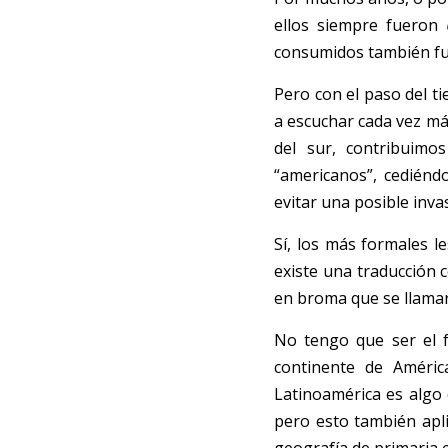
ellos siempre fueron 
consumidos también fue
P
ero con el paso del t
a escuchar cada vez má
del sur, contribuimo
“americanos”, cediénd
evitar una posible invas
S
í
, los más formales l
existe una traducción 
en broma que se llama
No
tengo que ser el 
continente de Améric
Latinoamérica es algo 
pero esto también apli