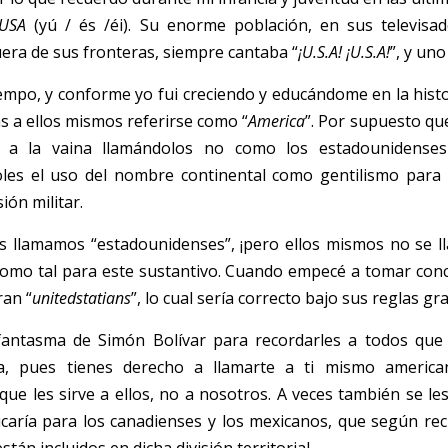
USA
 (yú / és /éi). Su enorme población, en sus televisad
ra de sus fronteras, siempre cantaba “
¡U.S.A! ¡U.S.A!
”, y uno
iempo, y conforme yo fui creciendo y educándome en la hist
s a ellos mismos referirse como “
America
”. Por supuesto qu
s a la vaina llamándolos no como los estadounidense
oles el uso del nombre continental como gentilismo para
ión militar. 
es llamamos “estadounidenses”, ¡pero ellos mismos no se l
como tal para este sustantivo. Cuando empecé a tomar conc
ran “
unitedstatians
”, lo cual sería correcto bajo sus reglas gr
fantasma de Simón Bolívar para recordarles a todos que s
a, pues tienes derecho a llamarte a ti mismo american
que les sirve a ellos, no a nosotros. A veces también se les
caría para los canadienses y los mexicanos, que según rec