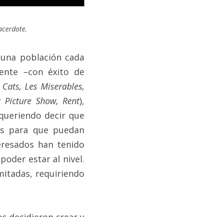
acerdote. 
 una población cada 
nte –con éxito de 
, Cats, Les Miserables, 
 Picture Show, Rent
), 
queriendo decir que 
es para que puedan 
resados han tenido 
oder estar al nivel. 
itadas, requiriendo 