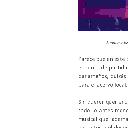
Amenazados c
Parece que en este 
el punto de partida
panameños, quizás a
para el acervo local.
Sin querer queriend
todo lo antes menc
musical que, además
del antes y el desp