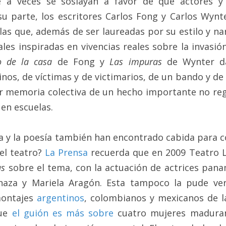
e a veces se soslayan a favor de que actores y 
u parte, los escritores Carlos Fong y Carlos Wynt
as que, además de ser laureadas por su estilo y nar
les inspiradas en vivencias reales sobre la invasió
o de la casa 
de Fong y 
Las impuras 
de Wynter da
os, de víctimas y de victimarios, de un bando y de 
 memoria colectiva de un hecho importante no regi
 en escuelas.
ca y la poesía también han encontrado cabida para c
el teatro? 
La Prensa
 recuerda que en 2009 Teatro 
as 
sobre el tema, con la actuación de actrices pan
naza y Mariela Aragón. Esta tampoco la pude ver
ontajes 
argentinos
, colombianos y mexicanos de la
ue 
el guión es más sobre
 cuatro mujeres maduran