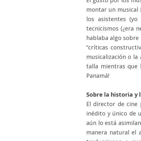
El gusto por los mus
montar un musical 
los asistentes (y
tecnicismos (¿era n
hablaba algo sobre 
“críticas construct
musicalización o la 
talla mientras que 
Panamá!
Sobre la historia y
El director de cin
inédito y único de 
aún lo está asimila
manera natural el a