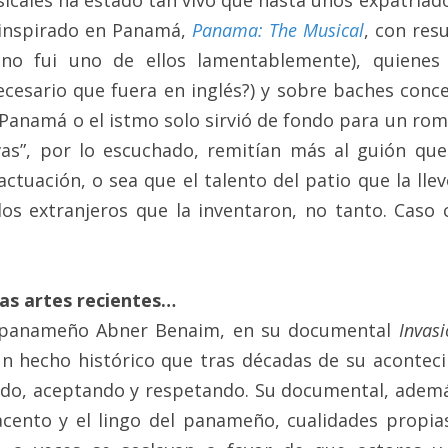
icales ha estado tan vivo que hasta unos expatriado
inspirado en Panamá, 
Panama: The Musical
, con res
o no fui uno de ellos lamentablemente), quienes
ecesario que fuera en inglés?) y sobre baches conce
Panamá o el istmo solo sirvió de fondo para un roma
ivas”, por lo escuchado, remitían más al guión que a
actuación, o sea que el talento del patio que la llevó
los extranjeros que la inventaron, no tanto. Caso c
 las artes recientes…
e panameño Abner Benaim, en su documental 
Invas
un hecho histórico que tras décadas de su aconteci
ndo, aceptando y respetando. Su documental, adem
cento y el lingo del panameño, cualidades propia