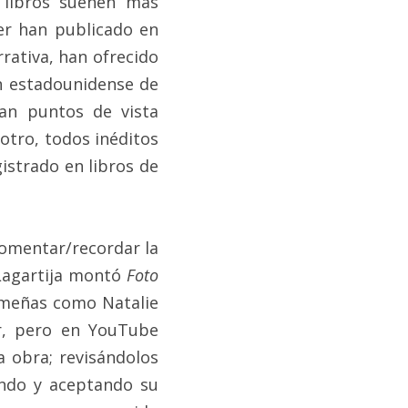
libros suenen más 
er han publicado en 
rativa, han ofrecido 
n estadounidense de 
n puntos de vista 
otro, todos inéditos 
strado en libros de 
omentar/recordar la 
Lagartija montó 
Foto 
ameñas como Natalie 
, pero en YouTube 
 obra; revisándolos 
do y aceptando su 