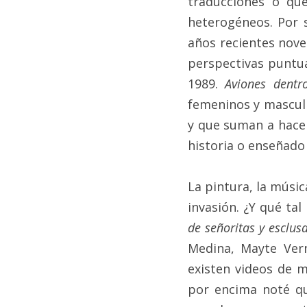
traducciones o qu
heterogéneos. Por s
años recientes novel
perspectivas puntua
1989. 
Aviones dentr
femeninos y masculin
y que suman a hacer
historia o enseñado
La pintura, la músi
invasión. ¿Y qué tal 
de señoritas y esclus
Medina, Mayte Ver
existen videos de m
por encima noté q