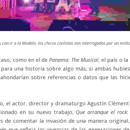
on ir a la Modelo, los chicos civilistas son interrogados por un milita
caso, como en el de 
Panama: The Musical
, el país o l
 para una historia sobre algo más; si ambas hubiese
hondarían sobre referencias o datos que las hici
o, el actor, director y dramaturgo Agustín Clément 
ionado en su nuevo trabajo, 
Que arranque el rock
:
 de comentar la invasión de una manera original,
ués que refleja las vivencias de las generaciones de