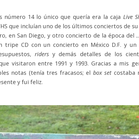
 número 14 lo único que quería era la caja 
Live S
VHS que incluían uno de los últimos conciertos de su
o, en San Diego, y otro concierto de la época del 
…
 tripe CD con un concierto en México D.F. y un l
esupuestos, 
riders 
y demás detalles de los cient
ue visitaron entre 1991 y 1993. Gracias a mis ge
les notas (tenía tres fracasos; el 
box set
 costaba m
ente y fui feliz.