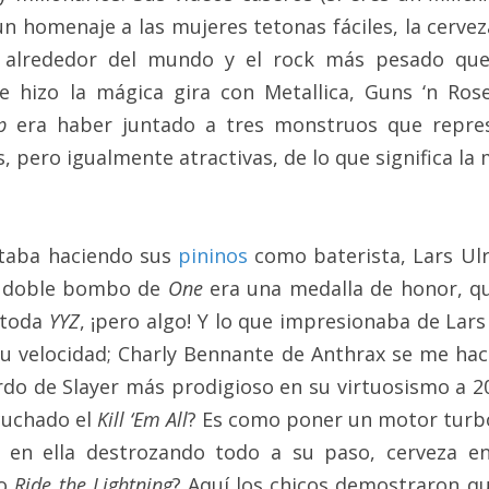
n homenaje a las mujeres tetonas fáciles, la cerveza
s alrededor del mundo y el rock más pesado que
e hizo la mágica gira con Metallica, Guns ‘n Rose
p
 era haber juntado a tres monstruos que repres
, pero igualmente atractivas, de lo que significa la 
taba haciendo sus 
pininos
 como baterista, Lars Ulr
e doble bombo de 
One 
era una medalla de honor, q
 toda 
YYZ
, ¡pero algo! Y lo que impresionaba de Lars
 su velocidad; Charly Bennante de Anthrax se me hací
do de Slayer más prodigioso en su virtuosismo a 2
uchado el 
Kill ‘Em All
? Es como poner un motor turbo
 en ella destrozando todo a su paso, cerveza en
o 
Ride the Lightning
? Aquí los chicos demostraron qu