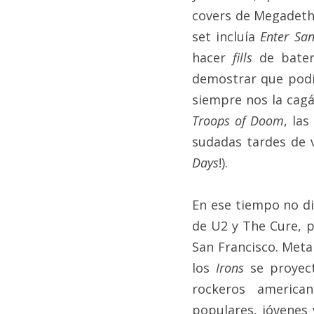
covers de Megadeth,
set incluía 
Enter Sa
hacer 
fills
 de baterí
demostrar que podí
siempre nos la cag
Troops of Doom
, la
sudadas tardes de v
Days
!).
En ese tiempo no di
de U2 y The Cure, pe
San Francisco. Meta
los 
Irons 
se proyec
rockeros american
populares, jóvenes 