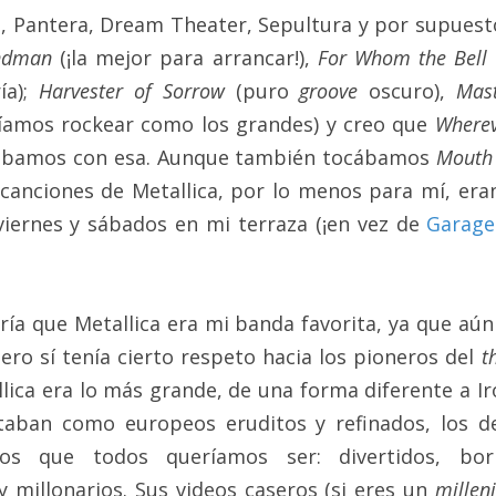
 Pantera, Dream Theater, Sepultura y por supuesto,
ndman
 (¡la mejor para arrancar!), 
For Whom the Bell 
a); 
Harvester of Sorrow
 (puro 
groove
 oscuro), 
Mas
amos rockear como los grandes) y creo que 
Where
ábamos con esa. Aunque también tocábamos 
Mouth
s canciones de Metallica, por lo menos para mí, eran
iernes y sábados en mi terraza (¡en vez de 
Garage
ría que Metallica era mi banda favorita, ya que aún 
ro sí tenía cierto respeto hacia los pioneros del 
t
llica era lo más grande, de una forma diferente a Ir
taban como europeos eruditos y refinados, los de 
os que todos queríamos ser: divertidos, borra
y millonarios. Sus videos caseros (si eres un 
milleni