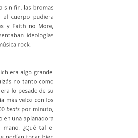
 sin fin, las bromas 
 el cuerpo pudiera 
s y Faith no More, 
entaban ideologías 
música rock.
ich era algo grande. 
uizás no tanto como 
 era lo pesado de su 
a más veloz con los 
00 
beats 
por minuto, 
 en una aplanadora 
 mano. ¿Qué tal el 
e podían tocar bien 