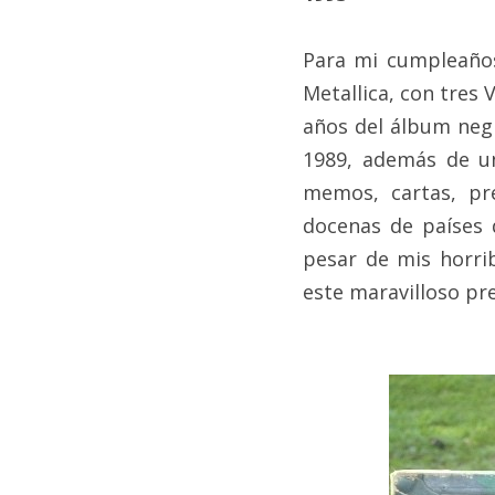
Para mi cumpleaños
Metallica, con tres 
años del álbum negr
1989, además de un
memos, cartas, pr
docenas de países q
pesar de mis horrib
este maravilloso pres