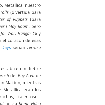
 Metallica; nuestro 
Tolls
 (divertida para 
ter of Puppets 
(para 
ver I May Roam
, pero 
 for War
, 
Hangar 18 
y 
 el corazón de esas 
 Days
serían 
Terraza 
estaba en mi fiebre 
hrash 
del 
Bay Area 
de 
on Maiden; mientras 
Metallica eran los 
chos, talentosos, 
al 
busca 
home video 