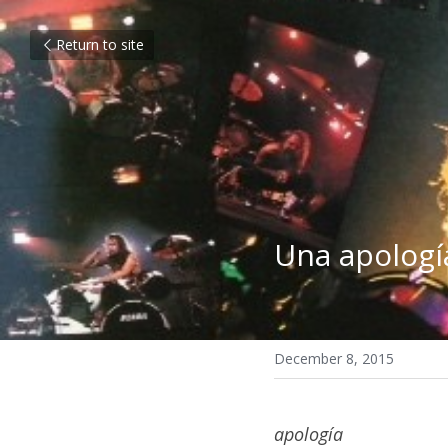
Return to site
Una apologí
December 8, 2015
apología