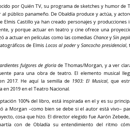
cido por Quién TV, su programa de sketches y humor de Te
r al público panameño. De Obaldía produce y actúa, y acto
de Elmis Castillo ya han creado personajes y producciones 
nte, y porque actuar en teatro y cine ofrece una proyección 
zó a actuar en películas como las comedias 
Chance
 y 
Sin pepi
atográficos de Elmis 
Locos al poder
 y 
Sancocho presidencial
,
ardientes fulgores de gloria
 de Thomas/Morgan, y a ver clara
n 2017. He aquí la semilla de 
1903: El Musical
, que est
ra en 2019 en el Teatro Nacional. 
ación 100% del libro, está inspirada en el y es su principa
ó a Morgan –como bien se debe si el autor está vivo– para
ecto, cosa que hizo. El director elegido fue Aarón Zebede, 
rtía con de Obladía su entendimiento del ritmo cómi