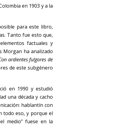
olombia en 1903 y a la 
sible para este libro, 
s. Tanto fue esto que, 
elementos factuales y 
s Morgan ha analizado 
Con ardientes fulgores de 
tores de este subgénero 
ció en 1990 y estudió 
dad una década y cacho 
icación: hablantín con 
 todo eso, y porque el 
l medio” fuese en la 