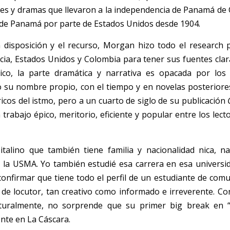
es y dramas que llevaron a la independencia de Panamá de C
 de Panamá por parte de Estados Unidos desde 1904. 
 disposición y el recurso, Morgan hizo todo el research po
ncia, Estados Unidos y Colombia para tener sus fuentes clara
tico, la parte dramática y narrativa es opacada por los 
o su nombre propio, con el tiempo y en novelas posteriore
cos del istmo, pero a un cuarto de siglo de su publicación
 
 trabajo épico, meritorio, eficiente y popular entre los lec
italino que también tiene familia y nacionalidad nica, na
 la USMA. Yo también estudié esa carrera en esa universi
confirmar que tiene todo el perfil de un estudiante de comun
 de locutor, tan creativo como informado e irreverente. Con
uralmente, no sorprende que su primer big break en “e
ente en La Cáscara.