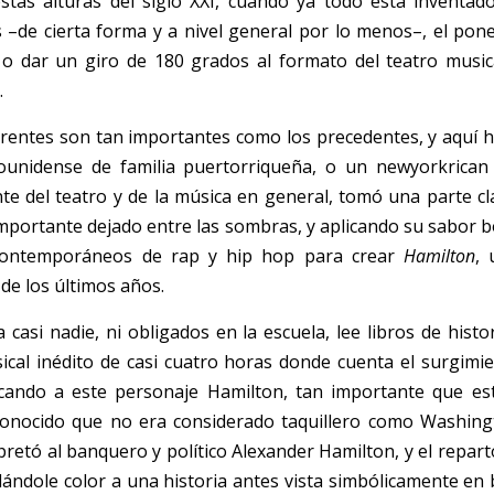
stas alturas del siglo XXI, cuando ya todo está inventado
–de cierta forma y a nivel general por lo menos–, el poner 
 o dar un giro de 180 grados al formato del teatro music
 
rentes son tan importantes como los precedentes, y aquí 
adounidense de familia puertorriqueña, o un newyorkrican 
 del teatro y de la música en general, tomó una parte clav
mportante dejado entre las sombras, y aplicando su sabor bo
contemporáneos de rap y hip hop para crear 
Hamilton
, 
e los últimos años. 
asi nadie, ni obligados en la escuela, lee libros de histor
cal inédito de casi cuatro horas donde cuenta el surgimie
cando a este personaje Hamilton, tan importante que está 
conocido que no era considerado taquillero como Washingt
pretó al banquero y político Alexander Hamilton, y el repart
ándole color a una historia antes vista simbólicamente en b