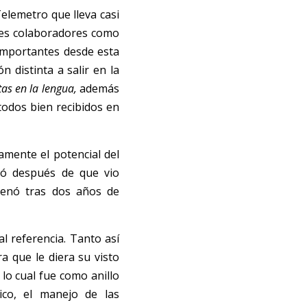
lemetro que lleva casi 
res colaboradores como 
importantes desde esta 
distinta a salir en la 
tas en la lengua,
 además 
 todos bien recibidos en 
mente el potencial del 
libro como material fuente para una obra de teatro. El elemento musical llegó después de que vio 
renó tras dos años de 
l referencia. Tanto así 
 que le diera su visto 
lo cual fue como anillo 
co, el manejo de las 