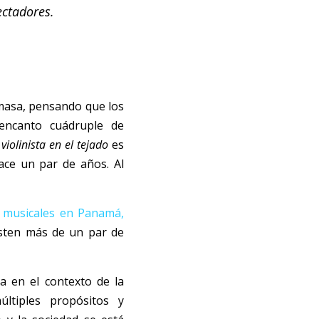
ctadores. 
masa, pensando que los 
ncanto cuádruple de 
 violinista en el tejado
 es 
ace un par de años. Al 
 musicales e
n
 Panamá,
sten más de un par de 
 en el contexto de la 
ltiples propósitos y 