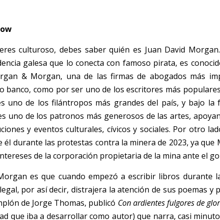
low
eres culturoso, debes saber quién es Juan David Morgan. 
encia galesa que lo conecta con famoso pirata, es conocid
rgan & Morgan, una de las firmas de abogados más impo
o banco, como por ser uno de los escritores más populare
s uno de los filántropos más grandes del país, y bajo la 
es uno de los patronos más generosos de las artes, apoya
iones y eventos culturales, cívicos y sociales. Por otro lado
 él durante las protestas contra la minera de 2023, ya que
intereses de la corporación propietaria de la mina ante el 
Morgan es que cuando empezó a escribir libros durante la
gal, por así decir, distrajera la atención de sus poemas y p
mplón de Jorge Thomas, publicó 
Con ardientes fulgores de glor
idad que iba a desarrollar como autor) que narra, casi minuto 