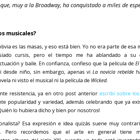
o que, muy a la Broadway, ha conquistado a miles de espe
os musicales?
obvia es las masas, y eso está bien. Yo no era parte de esa 
siado cursis, pero el tiempo me ha ablandado a su e
tuación y baile. En confianza, confieso que la película de 
El
vi desde niño, sin embargo, apenas vi 
La novicia rebelde
 h
la ni visto el musical ni la película de 
Wicked
. 
te resistencia, ya en otro post anterior
escribí s
o
bre los
te popularidad y variedad, además celebrando que ya exi
Quién lo hubiera dicho y bien por nosotros!
onalista? Esa expresión e idea quizás suene muy contraria
al. Pero recordemos que el arte en general tiene mú