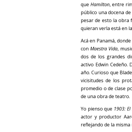
que 
Hamilton
, entre ri
público una docena de 
pesar de esto la obra
quieran verla está en l
Acá en Panamá, donde s
con 
Maestra Vida
, musi
dos de los grandes di
activo Edwin Cedeño. 
año. Curioso que Blades
vicisitudes de los pr
promedio o de clase po
de una obra de teatro. 
Yo pienso que 
1903: El
actor y productor Aa
reflejando de la misma