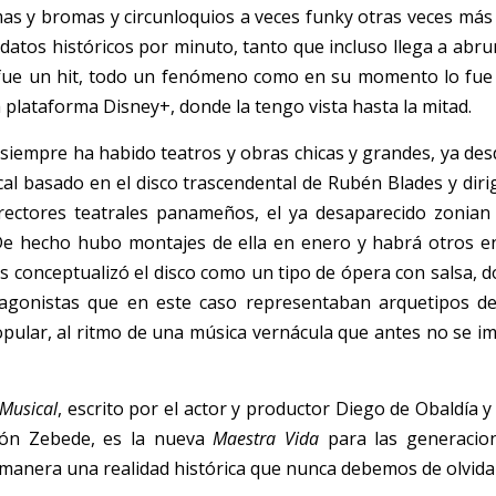
mas y bromas y circunloquios a veces funky otras veces más d
datos históricos por minuto, tanto que incluso llega a abr
 fue un hit, todo un fenómeno como en su momento lo fue
a plataforma Disney+, donde la tengo vista hasta la mitad.
iempre ha habido teatros y obras chicas y grandes, ya de
cal basado en el disco trascendental de Rubén Blades y diri
rectores teatrales panameños, el ya desaparecido zonian
De hecho hubo montajes de ella en enero y habrá otros en 
 conceptualizó el disco como un tipo de ópera con salsa, don
otagonistas que en este caso representaban arquetipos de
pular, al ritmo de una música vernácula que antes no se im
 Musical
, escrito por el actor y productor Diego de Obaldía y 
rón Zebede, es la nueva 
Maestra Vida
 para las generacion
 manera una realidad histórica que nunca debemos de olvidar