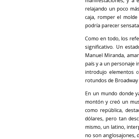
manifestaciones, y a e
relajando un poco más 
caja, romper el molde
podría parecer sensata.
Como en todo, los refe
significativo. Un est
Manuel Miranda, amante
país y a un personaje i
introdujo elementos 
rotundos de Broadway d
En un mundo donde ya c
montón y creó un musi
como república, desta
dólares, pero tan des
mismo, un latino, inter
no son anglosajones, d